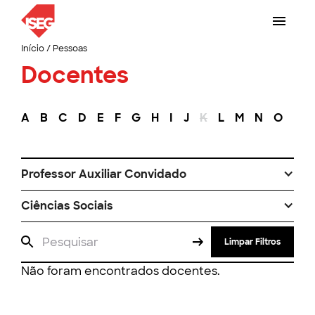
Início
/
Pessoas
Docentes
A
B
C
D
E
F
G
H
I
J
K
L
M
N
O
P
Professor Auxiliar Convidado
Ciências Sociais
Limpar Filtros
Não foram encontrados docentes.