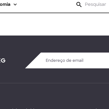
omia
EG