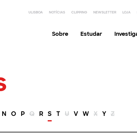
ULISBOA
NOTÍCIAS
CLIPPING
NEWSLETTER
LOJA
Sobre
Estudar
Investi
s
N
O
P
Q
R
S
T
U
V
W
X
Y
Z