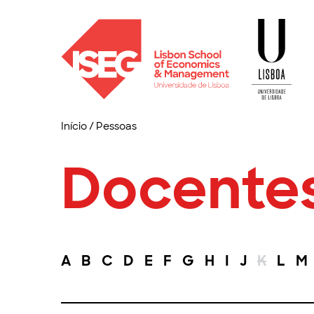
Início
/
Pessoas
Docente
A
B
C
D
E
F
G
H
I
J
K
L
M