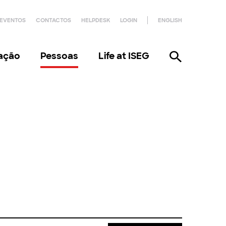
EVENTOS
CONTACTOS
HELPDESK
LOGIN
ENGLISH
gação
Pessoas
Life at ISEG