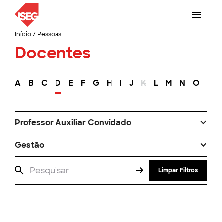
Início
/
Pessoas
Docentes
A
B
C
D
E
F
G
H
I
J
K
L
M
N
O
P
Professor Auxiliar Convidado
Gestão
Limpar Filtros