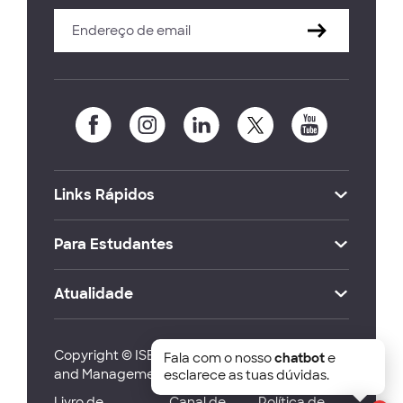
Links Rápidos
Para Estudantes
Atualidade
Copyright © ISEG Lisbon School of Economics
Fala com o nosso
chatbot
e
and Management 2026
esclarece as tuas dúvidas.
Livro de
Canal de
Política de