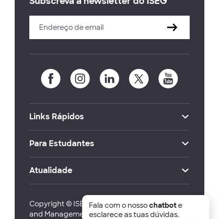
Subscreva a newsletter do ISEG
Links Rápidos
Para Estudantes
Atualidade
Copyright © ISEG Lisbon School of Economics
Fala com o nosso
chatbot
e
and Management 2026
esclarece as tuas dúvidas.