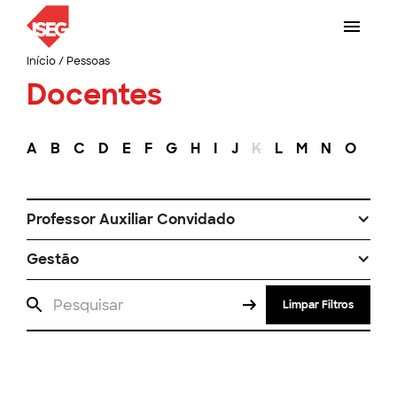
Início
/
Pessoas
Docentes
A
B
C
D
E
F
G
H
I
J
K
L
M
N
O
P
Professor Auxiliar Convidado
Gestão
Limpar Filtros