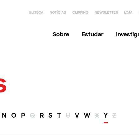
ULISBOA
NOTÍCIAS
CLIPPING
NEWSLETTER
LOJA
Sobre
Estudar
Investi
s
N
O
P
Q
R
S
T
U
V
W
X
Y
Z