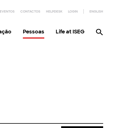
EVENTOS
CONTACTOS
HELPDESK
LOGIN
ENGLISH
gação
Pessoas
Life at ISEG