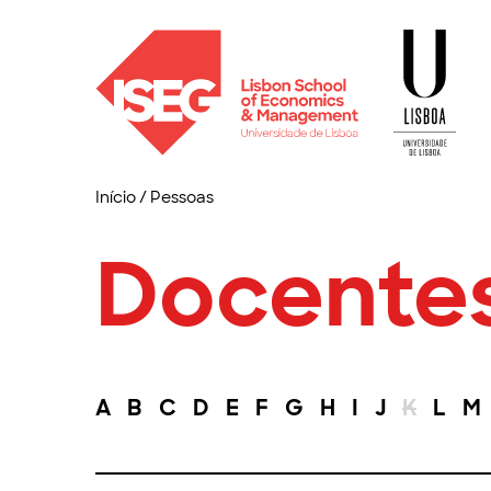
Início
/
Pessoas
Docente
A
B
C
D
E
F
G
H
I
J
K
L
M