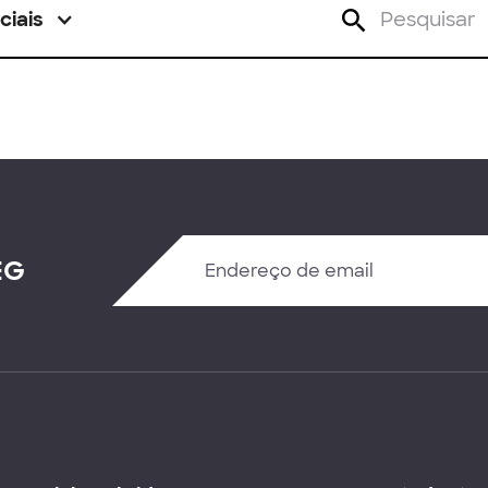
ciais
EG