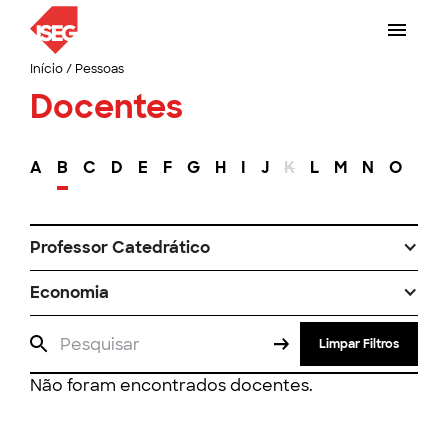
Início
/
Pessoas
Docentes
A
B
C
D
E
F
G
H
I
J
K
L
M
N
O
P
Professor Catedrático
Economia
Limpar Filtros
Não foram encontrados docentes.