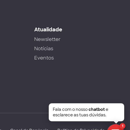
s
Atualidade
Newsletter
Notícias
Eventos
Fala com o nosso
chatbot
e
esclarece as tuas dúvidas.
1