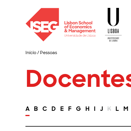
Início
/
Pessoas
Docente
A
B
C
D
E
F
G
H
I
J
K
L
M