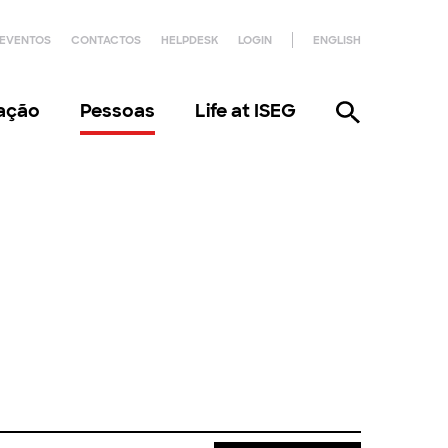
EVENTOS
CONTACTOS
HELPDESK
LOGIN
ENGLISH
gação
Pessoas
Life at ISEG