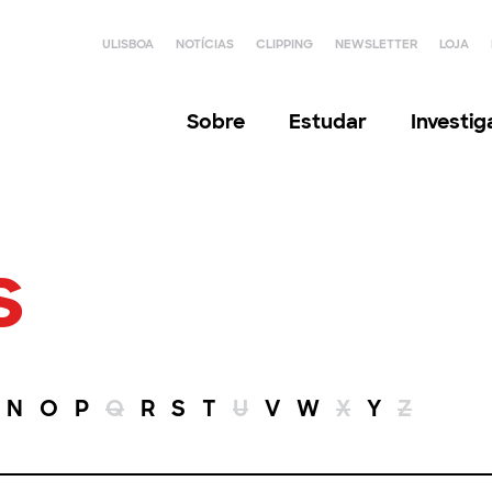
ULISBOA
NOTÍCIAS
CLIPPING
NEWSLETTER
LOJA
Sobre
Estudar
Investi
s
N
O
P
Q
R
S
T
U
V
W
X
Y
Z