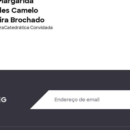
Margarida
es Camelo
eira Brochado
oraCatedrática Convidada
EG