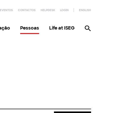
EVENTOS
CONTACTOS
HELPDESK
LOGIN
ENGLISH
gação
Pessoas
Life at ISEG