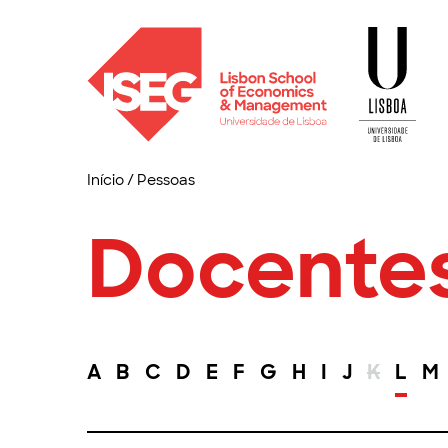
Início
/
Pessoas
Docente
A
B
C
D
E
F
G
H
I
J
K
L
M