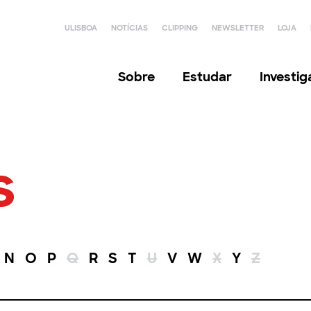
ULISBOA
NOTÍCIAS
CLIPPING
NEWSLETTER
LOJA
Sobre
Estudar
Investi
s
N
O
P
Q
R
S
T
U
V
W
X
Y
Z