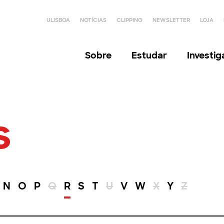
ULISBOA
NOTÍCIAS
CLIPPING
NEWSLETTER
LOJA
Sobre
Estudar
Investi
s
N
O
P
Q
R
S
T
U
V
W
X
Y
Z