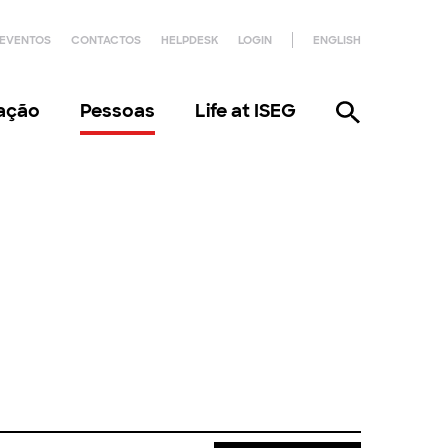
EVENTOS
CONTACTOS
HELPDESK
LOGIN
ENGLISH
gação
Pessoas
Life at ISEG