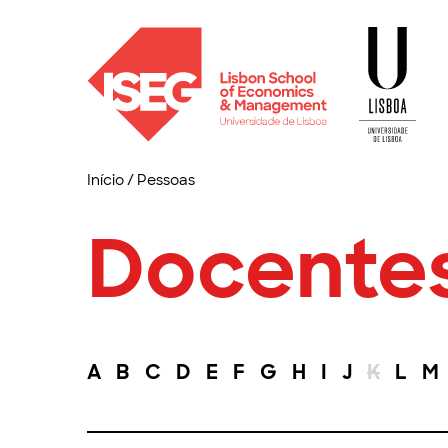
Início
/
Pessoas
Docente
A
B
C
D
E
F
G
H
I
J
K
L
M