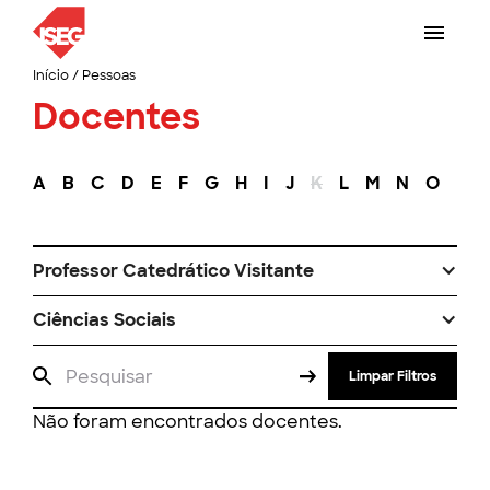
Início
/
Pessoas
Docentes
A
B
C
D
E
F
G
H
I
J
K
L
M
N
O
P
Professor Catedrático Visitante
Ciências Sociais
Limpar Filtros
Não foram encontrados docentes.