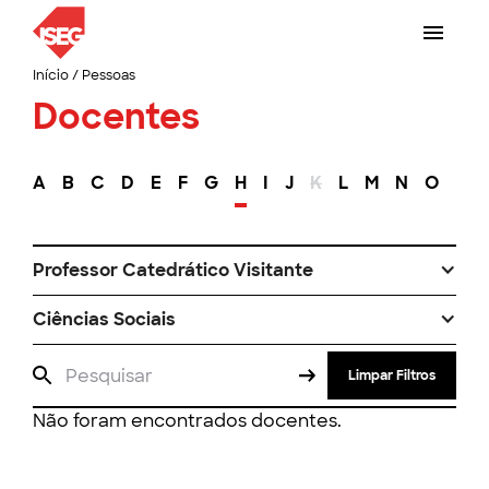
Início
/
Pessoas
Docentes
A
B
C
D
E
F
G
H
I
J
K
L
M
N
O
P
Professor Catedrático Visitante
Ciências Sociais
Limpar Filtros
Não foram encontrados docentes.