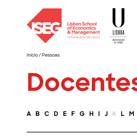
Início
/
Pessoas
Docente
A
B
C
D
E
F
G
H
I
J
K
L
M