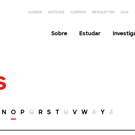
ULISBOA
NOTÍCIAS
CLIPPING
NEWSLETTER
LOJA
Sobre
Estudar
Investi
s
N
O
P
Q
R
S
T
U
V
W
X
Y
Z