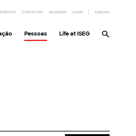
EVENTOS
CONTACTOS
HELPDESK
LOGIN
ENGLISH
gação
Pessoas
Life at ISEG