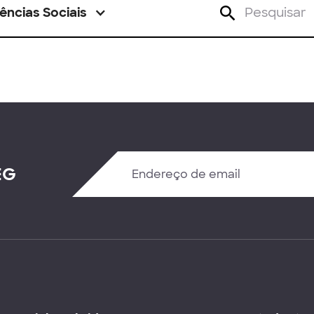
ências Sociais
EG