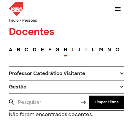
Início
/
Pessoas
Docentes
A
B
C
D
E
F
G
H
I
J
K
L
M
N
O
P
Professor Catedrático Visitante
Gestão
Limpar Filtros
Não foram encontrados docentes.