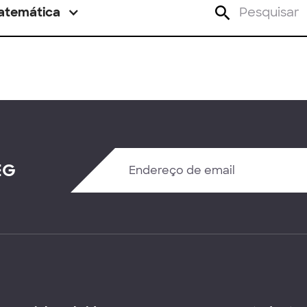
atemática
EG