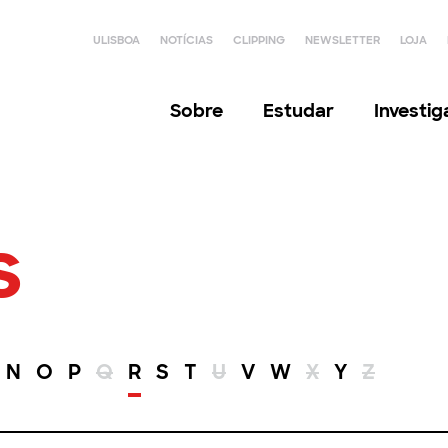
ULISBOA
NOTÍCIAS
CLIPPING
NEWSLETTER
LOJA
Sobre
Estudar
Investi
s
N
O
P
Q
R
S
T
U
V
W
X
Y
Z