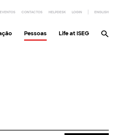
EVENTOS
CONTACTOS
HELPDESK
LOGIN
ENGLISH
gação
Pessoas
Life at ISEG