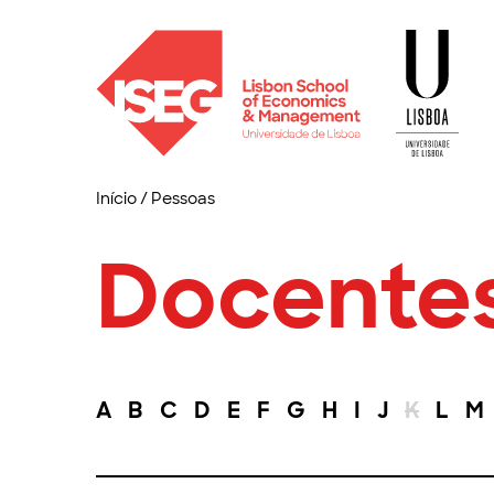
Início
/
Pessoas
Docente
A
B
C
D
E
F
G
H
I
J
K
L
M