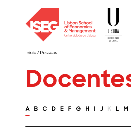
Início
/
Pessoas
Docente
A
B
C
D
E
F
G
H
I
J
K
L
M