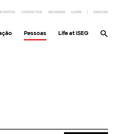
EVENTOS
CONTACTOS
HELPDESK
LOGIN
ENGLISH
gação
Pessoas
Life at ISEG