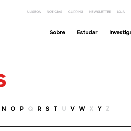
ULISBOA
NOTÍCIAS
CLIPPING
NEWSLETTER
LOJA
Sobre
Estudar
Investi
s
N
O
P
Q
R
S
T
U
V
W
X
Y
Z