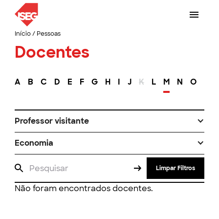
Início
/
Pessoas
Docentes
A
B
C
D
E
F
G
H
I
J
K
L
M
N
O
P
Professor visitante
Economia
Limpar Filtros
Não foram encontrados docentes.