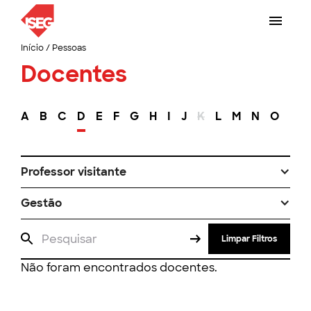
Início
/
Pessoas
Docentes
A
B
C
D
E
F
G
H
I
J
K
L
M
N
O
P
Professor visitante
Gestão
Limpar Filtros
Não foram encontrados docentes.