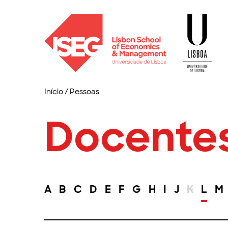
Início
/
Pessoas
Docente
A
B
C
D
E
F
G
H
I
J
K
L
M