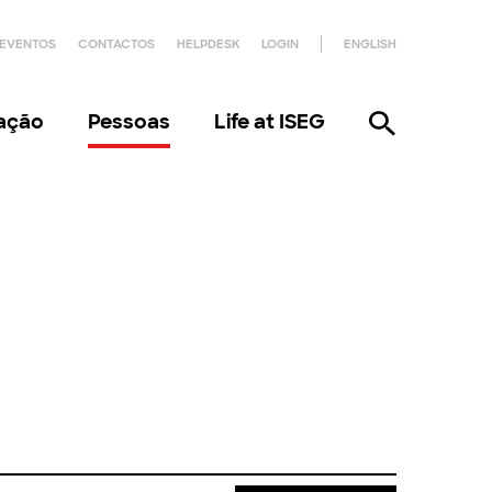
EVENTOS
CONTACTOS
HELPDESK
LOGIN
ENGLISH
gação
Pessoas
Life at ISEG