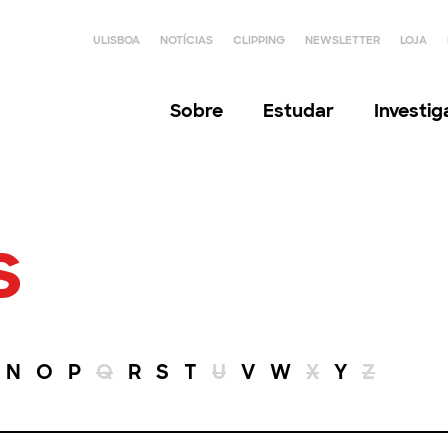
ULISBOA
NOTÍCIAS
CLIPPING
NEWSLETTER
LOJA
Sobre
Estudar
Investi
s
N
O
P
Q
R
S
T
U
V
W
X
Y
Z