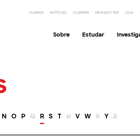
ULISBOA
NOTÍCIAS
CLIPPING
NEWSLETTER
LOJA
Sobre
Estudar
Investi
s
N
O
P
Q
R
S
T
U
V
W
X
Y
Z