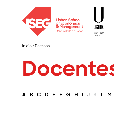
Início
/
Pessoas
Docente
A
B
C
D
E
F
G
H
I
J
K
L
M