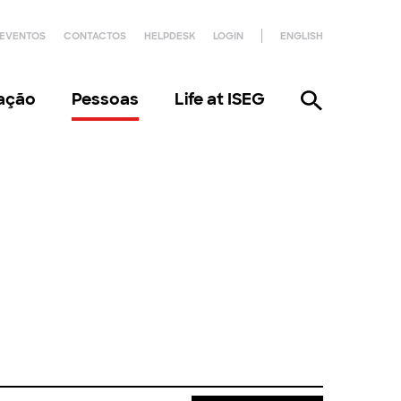
EVENTOS
CONTACTOS
HELPDESK
LOGIN
ENGLISH
gação
Pessoas
Life at ISEG