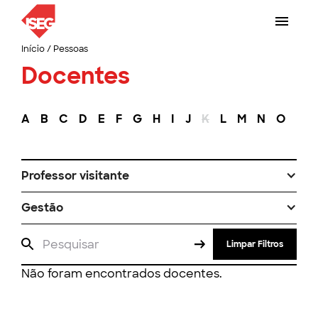
Início
/
Pessoas
Docentes
A
B
C
D
E
F
G
H
I
J
K
L
M
N
O
P
Professor visitante
Gestão
Limpar Filtros
Não foram encontrados docentes.