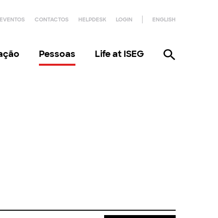
EVENTOS
CONTACTOS
HELPDESK
LOGIN
ENGLISH
gação
Pessoas
Life at ISEG