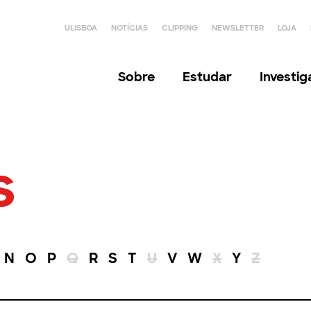
ULISBOA
NOTÍCIAS
CLIPPING
NEWSLETTER
LOJA
Sobre
Estudar
Investi
s
N
O
P
Q
R
S
T
U
V
W
X
Y
Z