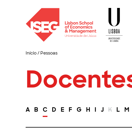
Início
/
Pessoas
Docente
A
B
C
D
E
F
G
H
I
J
K
L
M