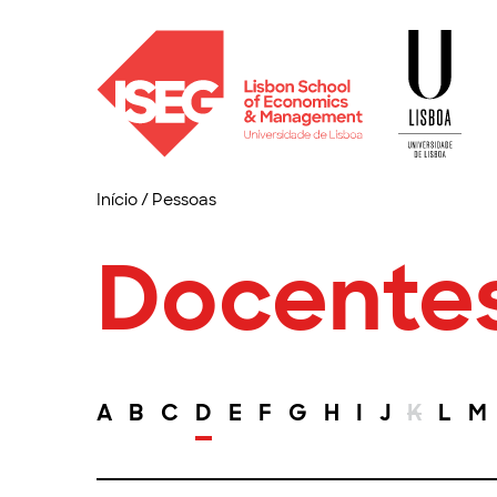
Início
/
Pessoas
Docente
A
B
C
D
E
F
G
H
I
J
K
L
M