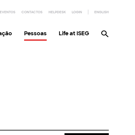
EVENTOS
CONTACTOS
HELPDESK
LOGIN
ENGLISH
gação
Pessoas
Life at ISEG