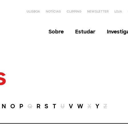
ULISBOA
NOTÍCIAS
CLIPPING
NEWSLETTER
LOJA
Sobre
Estudar
Investi
s
N
O
P
Q
R
S
T
U
V
W
X
Y
Z