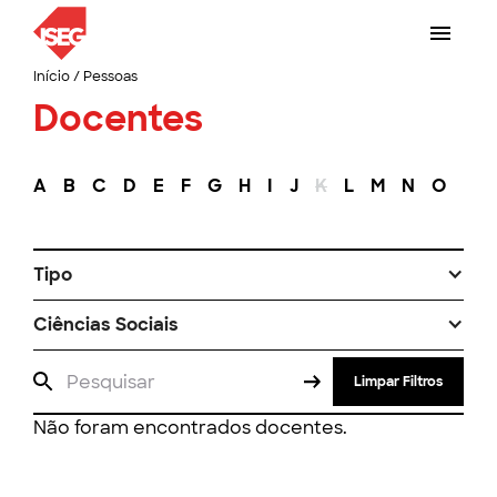
Início
/
Pessoas
Docentes
A
B
C
D
E
F
G
H
I
J
K
L
M
N
O
P
Tipo
Ciências Sociais
Limpar Filtros
Não foram encontrados docentes.