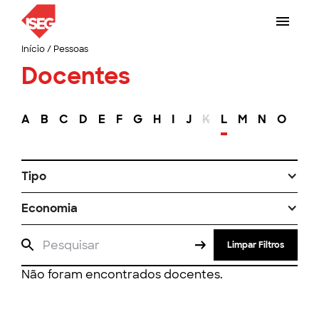
Início
/
Pessoas
Docentes
A
B
C
D
E
F
G
H
I
J
K
L
M
N
O
P
Tipo
Economia
Limpar Filtros
Não foram encontrados docentes.