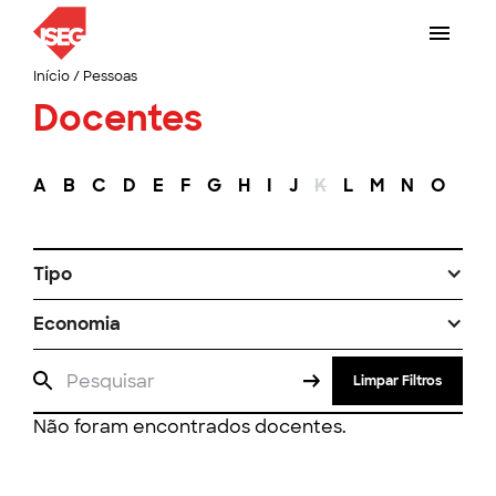
Início
/
Pessoas
Docentes
A
B
C
D
E
F
G
H
I
J
K
L
M
N
O
P
Tipo
Economia
Limpar Filtros
Não foram encontrados docentes.