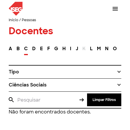
Início
/
Pessoas
Docentes
A
B
C
D
E
F
G
H
I
J
K
L
M
N
O
P
Tipo
Ciências Sociais
Limpar Filtros
Não foram encontrados docentes.