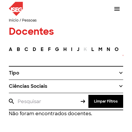
Início
/
Pessoas
Docentes
A
B
C
D
E
F
G
H
I
J
K
L
M
N
O
P
Tipo
Ciências Sociais
Limpar Filtros
Não foram encontrados docentes.