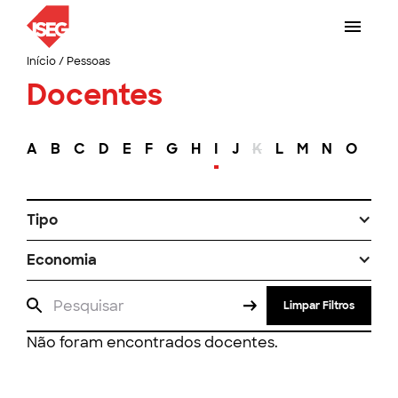
Início
/
Pessoas
Docentes
A
B
C
D
E
F
G
H
I
J
K
L
M
N
O
P
Tipo
Economia
Limpar Filtros
Não foram encontrados docentes.