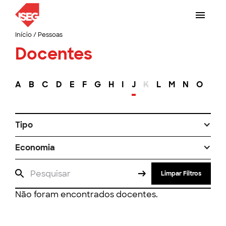
Início
/
Pessoas
Docentes
A
B
C
D
E
F
G
H
I
J
K
L
M
N
O
P
Tipo
Economia
Limpar Filtros
Não foram encontrados docentes.