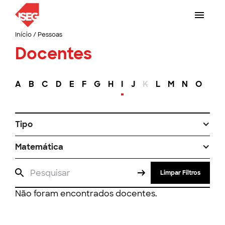
Início
/
Pessoas
Docentes
A
B
C
D
E
F
G
H
I
J
K
L
M
N
O
P
Tipo
Matemática
Limpar Filtros
Não foram encontrados docentes.