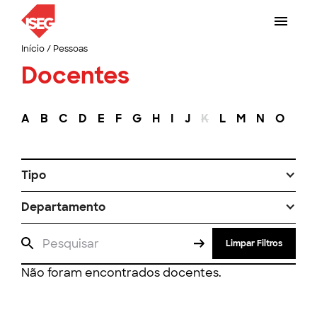
Início
/
Pessoas
Docentes
A
B
C
D
E
F
G
H
I
J
K
L
M
N
O
P
Tipo
Departamento
Limpar Filtros
Não foram encontrados docentes.