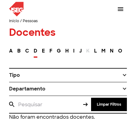
Início
/
Pessoas
Docentes
A
B
C
D
E
F
G
H
I
J
K
L
M
N
O
P
Tipo
Departamento
Limpar Filtros
Não foram encontrados docentes.