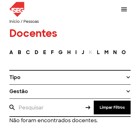
Início
/
Pessoas
Docentes
A
B
C
D
E
F
G
H
I
J
K
L
M
N
O
P
Tipo
Gestão
Limpar Filtros
Não foram encontrados docentes.