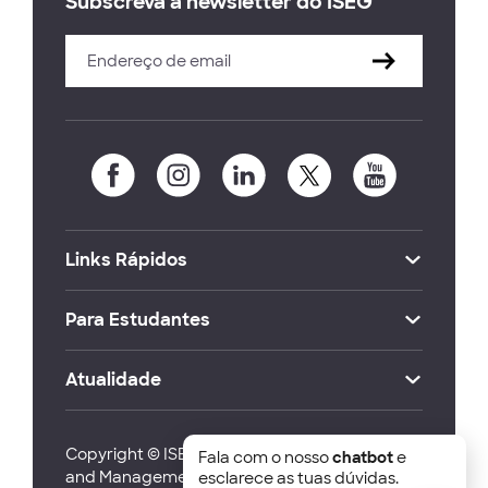
Subscreva a newsletter do ISEG
Links Rápidos
Para Estudantes
Atualidade
Copyright © ISEG Lisbon School of Economics
Fala com o nosso
chatbot
e
and Management 2026
esclarece as tuas dúvidas.