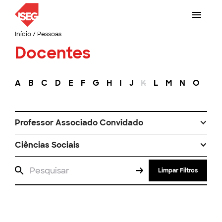
Início
/
Pessoas
Docentes
A
B
C
D
E
F
G
H
I
J
K
L
M
N
O
P
Professor Associado Convidado
Ciências Sociais
Limpar Filtros