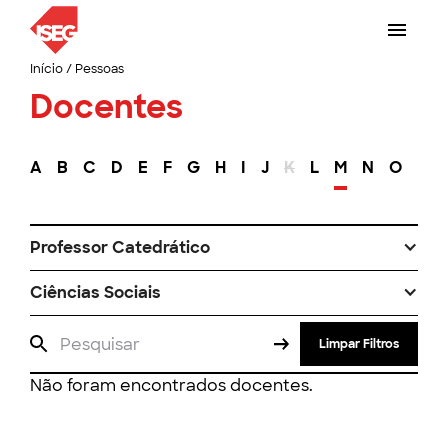
Início
/
Pessoas
Docentes
A
B
C
D
E
F
G
H
I
J
K
L
M
N
O
P
Professor Catedrático
Ciências Sociais
Limpar Filtros
Não foram encontrados docentes.