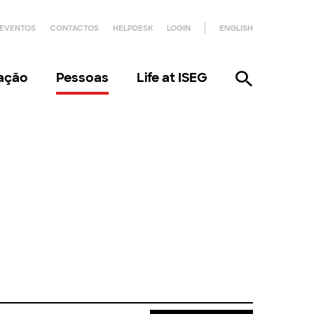
EVENTOS
CONTACTOS
HELPDESK
LOGIN
ENGLISH
gação
Pessoas
Life at ISEG