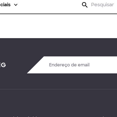
ciais
EG