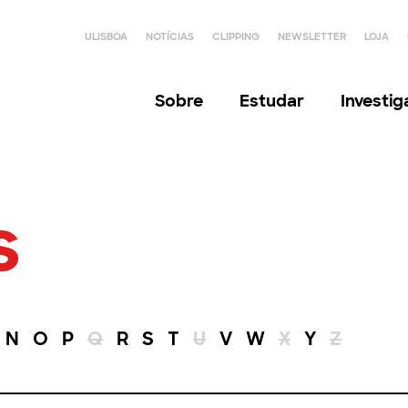
ULISBOA
NOTÍCIAS
CLIPPING
NEWSLETTER
LOJA
Sobre
Estudar
Investi
s
N
O
P
Q
R
S
T
U
V
W
X
Y
Z