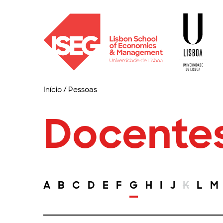
Início
/
Pessoas
Docente
A
B
C
D
E
F
G
H
I
J
K
L
M