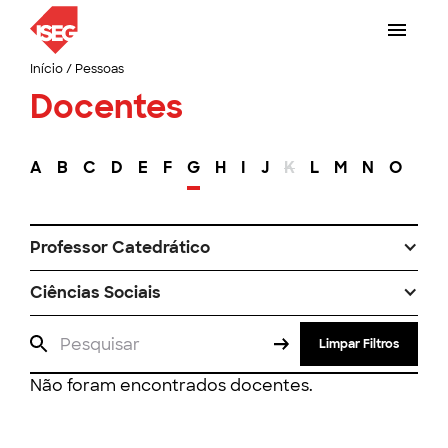
Início
/
Pessoas
Docentes
A
B
C
D
E
F
G
H
I
J
K
L
M
N
O
P
Professor Catedrático
Ciências Sociais
Limpar Filtros
Não foram encontrados docentes.