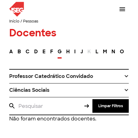
Início
/
Pessoas
Docentes
A
B
C
D
E
F
G
H
I
J
K
L
M
N
O
P
Professor Catedrático Convidado
Ciências Sociais
Limpar Filtros
Não foram encontrados docentes.