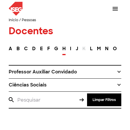
Início
/
Pessoas
Docentes
A
B
C
D
E
F
G
H
I
J
K
L
M
N
O
P
Professor Auxiliar Convidado
Ciências Sociais
Limpar Filtros