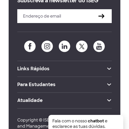
Subscreva a newsletter do ISEG
Links Rápidos
Para Estudantes
Atualidade
Copyright © ISEG Lisbon School of Economics
Fala com o nosso
chatbot
e
and Management 2026
esclarece as tuas dúvidas.