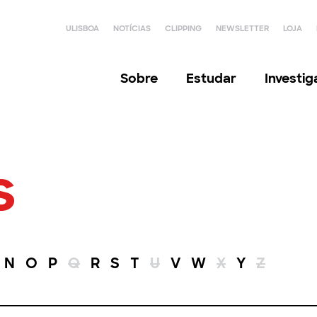
ULISBOA
NOTÍCIAS
CLIPPING
NEWSLETTER
LOJA
Sobre
Estudar
Investi
s
N
O
P
Q
R
S
T
U
V
W
X
Y
Z