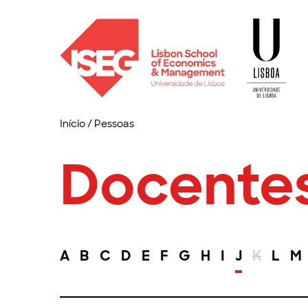
Início
/
Pessoas
Docente
A
B
C
D
E
F
G
H
I
J
K
L
M