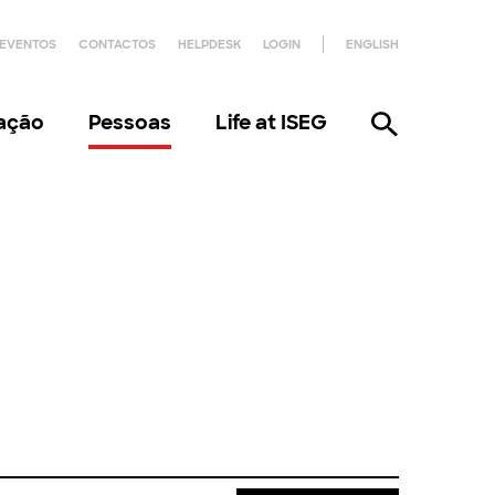
EVENTOS
CONTACTOS
HELPDESK
LOGIN
ENGLISH
gação
Pessoas
Life at ISEG