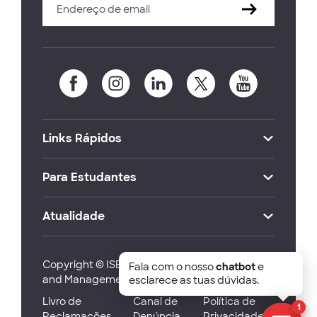
Links Rápidos
Para Estudantes
Atualidade
Copyright © ISEG Lisbon School of Economics
Fala com o nosso
chatbot
e
and Management 2026
esclarece as tuas dúvidas.
Livro de
Canal de
Política de
1
Reclamações
Denúncia
Privacidade