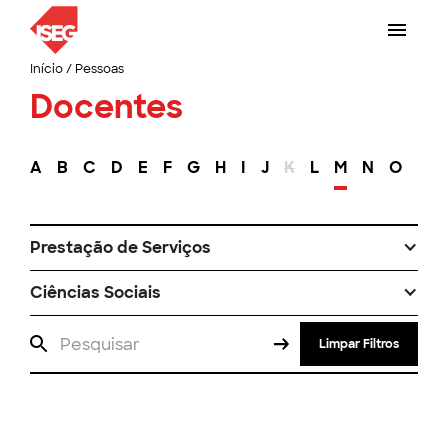
Início
/
Pessoas
Docentes
A
B
C
D
E
F
G
H
I
J
K
L
M
N
O
P
Prestação de Serviços
Ciências Sociais
Limpar Filtros