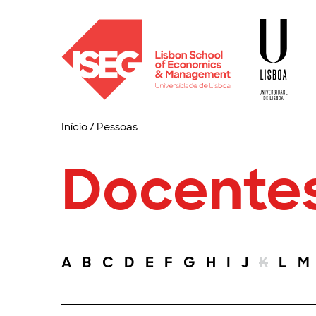
Início
/
Pessoas
Docente
A
B
C
D
E
F
G
H
I
J
K
L
M