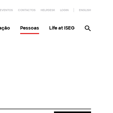
EVENTOS
CONTACTOS
HELPDESK
LOGIN
ENGLISH
gação
Pessoas
Life at ISEG