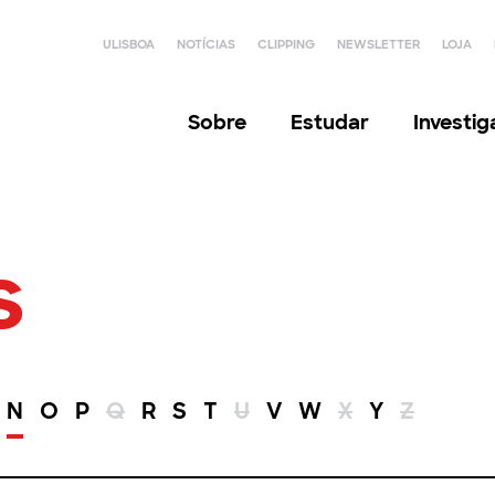
ULISBOA
NOTÍCIAS
CLIPPING
NEWSLETTER
LOJA
Sobre
Estudar
Investi
s
N
O
P
Q
R
S
T
U
V
W
X
Y
Z