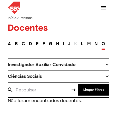
Início
/
Pessoas
Docentes
A
B
C
D
E
F
G
H
I
J
K
L
M
N
O
P
Investigador Auxiliar Convidado
Ciências Sociais
Limpar Filtros
Não foram encontrados docentes.