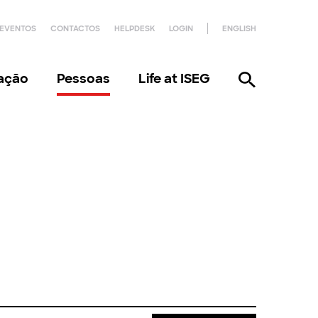
EVENTOS
CONTACTOS
HELPDESK
LOGIN
ENGLISH
gação
Pessoas
Life at ISEG