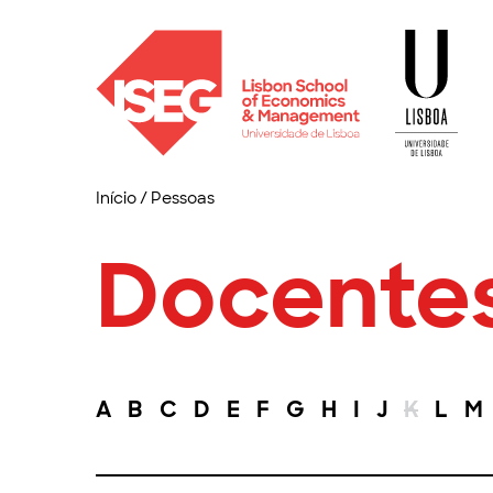
Início
/
Pessoas
Docente
A
B
C
D
E
F
G
H
I
J
K
L
M