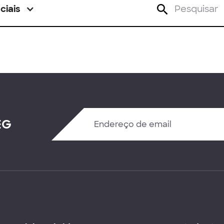
ciais
EG