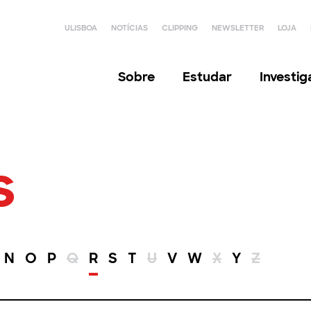
ULISBOA
NOTÍCIAS
CLIPPING
NEWSLETTER
LOJA
Sobre
Estudar
Investi
s
N
O
P
Q
R
S
T
U
V
W
X
Y
Z