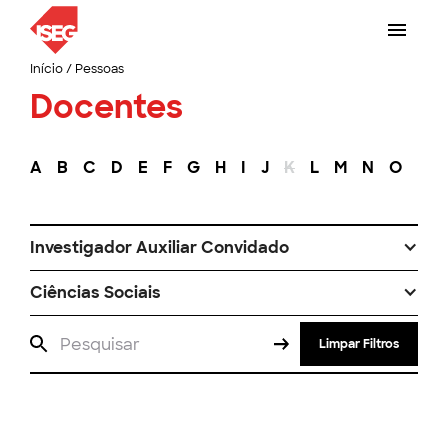
Início
/
Pessoas
Docentes
A
B
C
D
E
F
G
H
I
J
K
L
M
N
O
P
Investigador Auxiliar Convidado
Ciências Sociais
Limpar Filtros