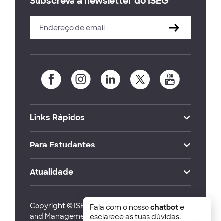
Subscreva a newsletter do ISEG
Links Rápidos
Para Estudantes
Atualidade
Copyright © ISEG Lisbon School of Economics
Fala com o nosso
chatbot
e
and Management 2026
esclarece as tuas dúvidas.