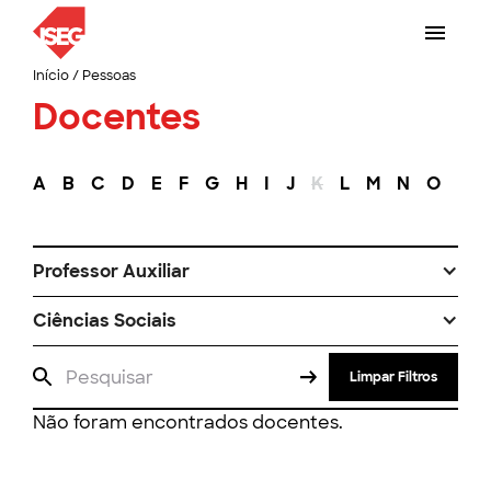
Início
/
Pessoas
Docentes
A
B
C
D
E
F
G
H
I
J
K
L
M
N
O
P
Professor Auxiliar
Ciências Sociais
Limpar Filtros
Não foram encontrados docentes.