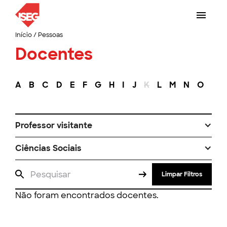
Início
/
Pessoas
Docentes
A
B
C
D
E
F
G
H
I
J
K
L
M
N
O
P
Professor visitante
Ciências Sociais
Limpar Filtros
Não foram encontrados docentes.