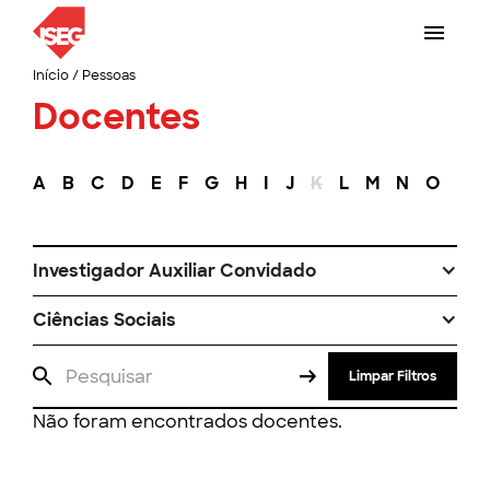
Início
/
Pessoas
Docentes
A
B
C
D
E
F
G
H
I
J
K
L
M
N
O
P
Investigador Auxiliar Convidado
Ciências Sociais
Limpar Filtros
Não foram encontrados docentes.