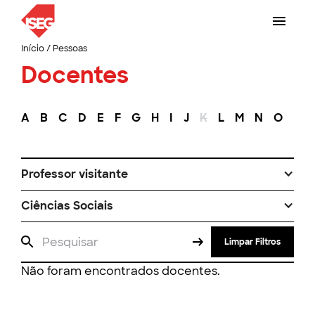
Início
/
Pessoas
Docentes
A
B
C
D
E
F
G
H
I
J
K
L
M
N
O
P
Professor visitante
Ciências Sociais
Limpar Filtros
Não foram encontrados docentes.