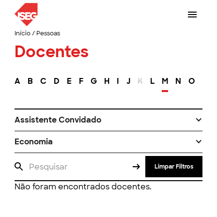
Início
/
Pessoas
Docentes
A
B
C
D
E
F
G
H
I
J
K
L
M
N
O
P
Assistente Convidado
Economia
Limpar Filtros
Não foram encontrados docentes.